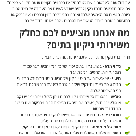
עבודה? אתם לא בטוחים שתוכלו להסיר את הכתמים הקשים או את נזקי השיפוצים?
אם אתם מחפשים חברת ניקיון לבתים שתדע לעשות את העבודה על הצד הטוב
ביותר, השאירו את הפרטים שלכם ואנחנו נחסוך לכם בזמן ובמפח נפש ונספק את
התוצאות הטובות ביותר. השאירו את הפרטים שלכם ואנחנו בדרך אליכם.
מה אנחנו מציעים לכם כחלק
משירותי ניקיון בתים?
זוהר חברת ניקיון מזמינה גם אתכם ליהנות מהדברים הבאים:
ניקוי מלא -
ביצוע ניקיון בתים יסודי של כל חלקי הבית, דבר שכולל
רצפה, קירות, תריסים, חלונות ועוד.
חיטוי -
יש אפשרות של חיטוי וניקיון של הבית. חיטוי דירות יבטיח לדיירי
הבית טיפול באבק וחיידקים שיכולים לגרום לפגיעה בבריאותכם ובריאות
בני המשפחה שלכם.
פוליש -
במסגרת סל שירותי ניקיון לבתים ניתן לכלול שירותי פוליש ווקס
או פוליש קריסטל, פעולה שתותיר את מרצפות הבית מבריקות ועם מעטה
מבודד נגד שריטות.
חומרי ניקוי -
החומרים בהם משתמשים לניקוי בתים איכותיים ביותר
ומיוצרים על ידי חברות מוכרות ומובילות ברחבי העולם.
צוות של מומחים-
חברת ניקיון לבתים בעלת ניסיון בתחום הניקוי.
המומחים שלנו יתאימו לבית שלכם את סל הניקיון האידיאלי ויבחרו את