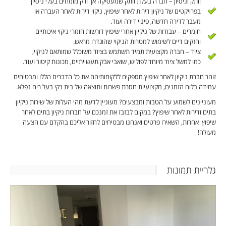
וותק וניסיון – חברה בעלת וותק שמעסיקה אך ורק מומחים בעלי ניסיון
בפרויקטים של ניקיון דירות לאחר שיפוץ, ניקוי דירות לאחר העברה או
מעבר לדירה חדשה, פינוי דירה ועוד.
חומרים – עבודות של ניקיון אחרי שיפוץ דורשות חומרי ניקוי איכותיים
וחזקים דיים לשימוש למטרות הניקוי שהוגדרו מראש.
ציוד – חברה מקצועית תמיד תשתמש בציוד משוכלל שמותאם לניקוי,
כמו למשל ציוד מיוחד לפוליש, שואבי אבק תעשייתיים, מכונות קיטור ועוד.
זוהר חברת ניקיון לאחר שיפוץ מספקים ללקוחותיהם את כל הדברים הללו ומבטיחים
עמידה בלוח הזמנים, מקצועיות חסרת פשרות ותוצאה של בית נקי בעל ריח נפלא.
מעוניינים לשמוע על הטבות ומבצעים? מעוניין לדעת מהי העלות של שירות ניקיון
בתים ודירות לאחר שיפוץ? במקום לבזבז את זמנכם על חברות ניקיון בתים לאחר
שיפוץ אחרות, השאירו פרטים ואנחנו מבטיחים לחזור אליכם בהקדם עם הצעה
מעולה!
גלריית תמונות